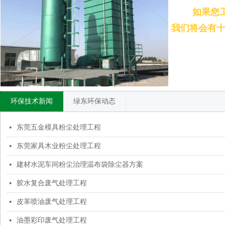
如果您
我们将会有
环保技术新闻
绿东环保动态
东莞五金模具粉尘处理工程
넷
东莞家具木业粉尘处理工程
넷
建材水泥车间粉尘治理温布袋除尘器方案
넷
胶水复合废气处理工程
넷
皮革喷油废气处理工程
넷
油墨彩印废气处理工程
넷