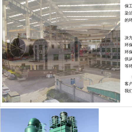
保
染
的
决
环
环
供
等
客
我