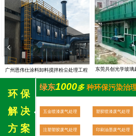
넳
东莞共创光学玻璃超声波清洗废水工程
广州添美家具厂
1000
绿东
多
种环保污染治
环 保
解 决
五金喷漆废气处理
塑胶喷漆废气处理
方 案
注塑塑胶废气处理
印刷油墨废气处理