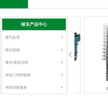
绿东产品中心
废气处理
ꄶ
除尘除烟
ꄶ
넳
废水/噪音治理
ꄶ
环保三同时验收
ꄶ
环保管家服务
ꄶ
双极气旋塔 多桶式旋流喷淋柜废气处理设
东莞排污许可证办理,东莞排污证
多桶式旋流喷淋柜废气处理设备
东莞环保验收,环保验收办理
东莞环保验收,东莞环评验收
RCO催化燃烧废气处理设备
微生物滴滤废气处理设备
湿式静电除尘除烟设备
UV光解废气处理设备
UV光解废气处理设备
一体化污水处理设备
活性炭废气处理设备
等离子废气净化设备
废水处理一体化设备
雨污分流工程及验收
水喷淋废气处理塔
干式漆雾过滤设备
多桶式旋流喷淋柜
等离子废气净化器
厨房油烟净化设备
东莞环评办理公司
RTO催化燃烧设备
溶气气浮机设备
脉冲滤筒除尘器
酸雾喷淋净化塔
混动气旋喷淋塔
脉冲布袋除尘器
脉冲滤筒除尘器
溶气气浮机设备
脉冲除尘设备
干式过滤设备
旋风除尘装置
生物除臭设备
油烟净化设备
油烟净化设备
活性炭吸附箱
发电机消音器
气旋喷淋塔
旋风除尘器
湿式静
备