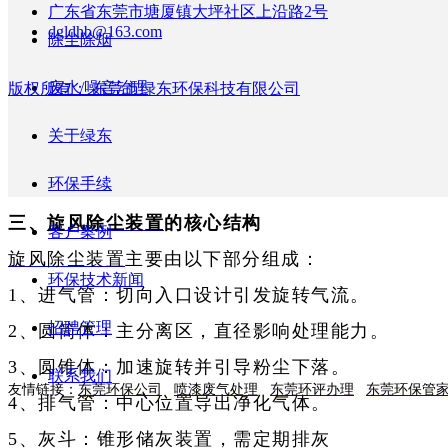
广东省东莞市塘厦镇大坪社区上沿路2号
作旋转运动时，尘粒在惯性离心力推动下移向外壁
dgldhb@163.com
除尘除烟
沿壁面落入灰斗实现净化。
废水/噪音治理
版权所有：
东莞市绿东环保科技有限公司
关于绿东
环保手续
三、
旋风除尘装置
的核心结构
客户案例
旋风除尘装置
主要由以下部分组成：
环保技术新闻
‌1、进气管‌：切向入口设计引发旋转气流‌。
招聘管理
2‌、圆筒体‌：主分离区，直径影响处理能力‌。
3‌、圆锥体‌：加速旋转并引导粉尘下落‌。
联系我们
友情链接：
东莞环保公司
喷漆废气处理
东莞环评办理
东莞环保管
4‌、排气管‌：中心位置导出净化气体‌。
‌5、灰斗‌：锥形储灰装置，需定期排灰‌