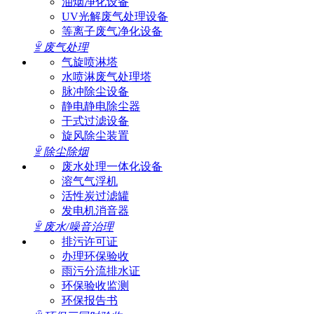
油烟净化设备
UV光解废气处理设备
等离子废气净化设备
ꁇ
废气处理
气旋喷淋塔
水喷淋废气处理塔
脉冲除尘设备
静电静电除尘器
干式过滤设备
旋风除尘装置
ꁇ
除尘除烟
废水处理一体化设备
溶气气浮机
活性炭过滤罐
发电机消音器
ꁇ
废水/噪音治理
排污许可证
办理环保验收
雨污分流排水证
环保验收监测
环保报告书