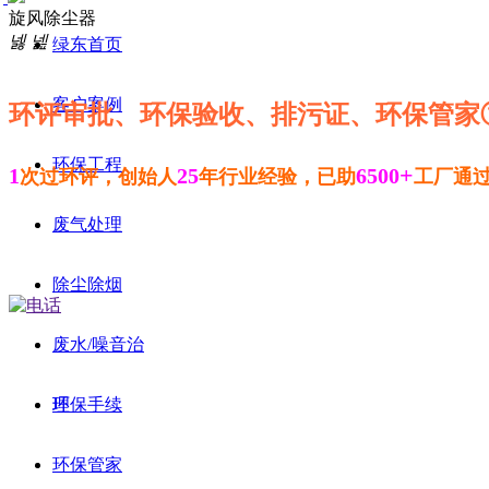
旋风除尘器
넳
넲
绿东首页
客户案例
环评审批、环保验收、排污证、环保管家
环保工程
+
1
25
6500
次过环评，创始人
年行业经验，已助
工厂通
废气处理
除尘除烟
废水/噪音治
理
环保手续
环保管家