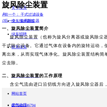
旋风除尘装置
关于绿东
ꄴ
前一个：
干式过滤设备
ꄲ
后一个：
旋风除尘器
绿东技术新闻
一、
旋风除尘装置
简介
绿东招聘
旋风除尘装置
（也称为旋风分离器或旋风除尘
干式除尘设备。它通过气体在设备内的旋转运动，
联系绿东
离出来，从而实现气体净化。旋风除尘装置结构简
尘去除。
二、
旋风除尘装置
的工作原理
含尘气流由进口沿切线方向进入旋风除尘器后，
下的气流称为外涡旋（外涡流），外涡旋到达锥体
网站首页
出。这股向上旋转的气流称为内涡旋（内涡流）。
废气处理
0769-86346794