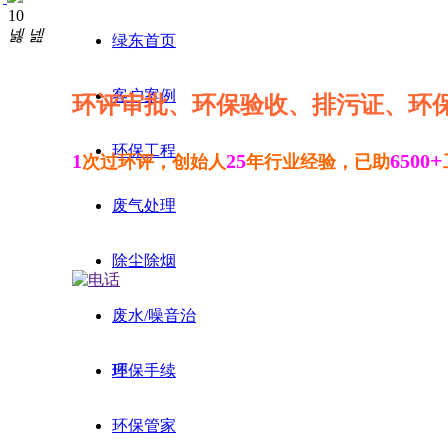
10
넳
넲
绿东首页
客户案例
环评审批、环保验收、排污证、环
环保工程
+
1
25
6500
次过环评，创始人
年行业经验，已助
废气处理
除尘除烟
废水/噪音治
理
环保手续
环保管家