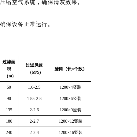
和压缩空气系统，确保清灰效果。
，确保设备正常运行。
过滤面
过滤风速
积
滤筒（长
×个数）
（
M/S)
（
m)
60
1.6-2.5
1200×4竖装
90
1.85-2.8
1200×6竖装
135
2-2.6
1200×9竖装
180
2-2.7
1200×12竖装
240
2-2.4
1200×16竖装