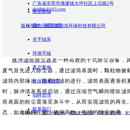
广东省东莞市塘厦镇大坪社区上沿路2号
dgldhb@163.com
除尘除烟
3、‌灰斗‌：用于收集和排出粉尘‌。
废水/噪音治理
版权所有：
东莞市绿东环保科技有限公司
4、‌控制系统‌：通常采用PLC控制，实现自动化操作
关于绿东
三、
脉冲滤筒除尘器
工作原理
环保手续
脉冲滤筒除尘器
是一种高效的干式除尘设备，
客户案例
废气首先进入除尘器，通过滤筒表面时，颗粒物被
滤筒内部排出。随着过滤的进行，滤筒表面逐渐积
环保技术新闻
时，脉冲清灰系统启动，通过压缩空气瞬间喷吹滤
招聘管理
筒表面的粉尘震落至灰斗中，从而实现滤筒的再生
联系我们
态，如此循环往复，确保高效、连续的除尘效果。
友情链接：
东莞环保公司
喷漆废气处理
东莞环评办理
东