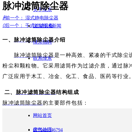
脉冲滤筒除尘器
关于绿东
ꄴ
前一个：
湿式静电除尘器
ꄲ
后一个：
干式过滤设备
绿东技术新闻
一、
脉冲滤筒除尘器
介绍
绿东招聘
脉冲滤筒除尘器
是一种高效、紧凑的干式除尘
联系绿东
粉尘和颗粒物。它采用滤筒作为过滤介质，通过脉
广泛应用于木工、冶金、化工、食品、医药等行业
二、
脉冲滤筒除尘器
结构组成‌
脉冲滤筒除尘器
的主要部件包括：
1、‌滤筒‌：核心过滤元件，采用聚酯纤维等高性能
网站首页
2、‌脉冲喷吹装置‌：包括气包、脉冲阀和喷吹管，用
废气处理
0769-86346794