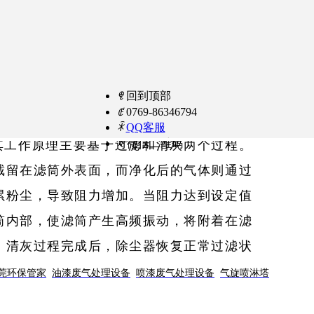
‌。
ꁸ
回到顶部
ꂅ
0769-86346794
ꁗ
QQ客服
ꀥ
微信二维码
其工作原理主要基于过滤和清灰两个过程。
截留在滤筒外表面，而净化后的气体则通过
累粉尘，导致阻力增加。当阻力达到设定值
筒内部，使滤筒产生高频振动，将附着在滤
。清灰过程完成后，除尘器恢复正常过滤状
莞环保管家
油漆废气处理设备
喷漆废气处理设备
气旋喷淋塔