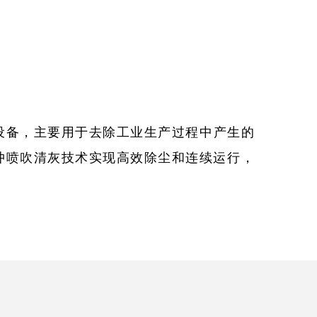
设备，主要用于去除工业生产过程中产生的
冲喷吹清灰技术实现高效除尘和连续运行，
。
材料折叠而成，具有较大的过滤面积‌。
于实现高效清灰‌。